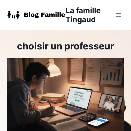
Aller
La famille
au
Tingaud
contenu
choisir un professeur