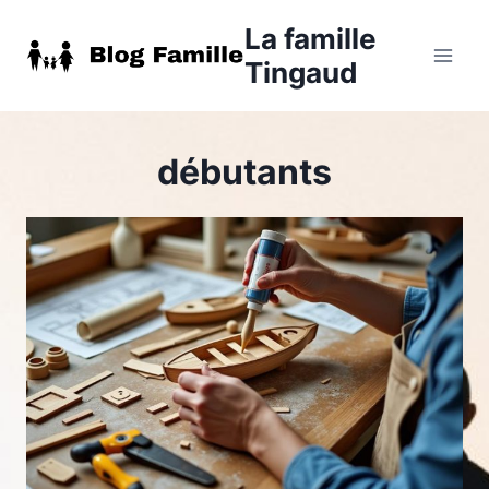
Aller
La famille
au
Tingaud
contenu
débutants