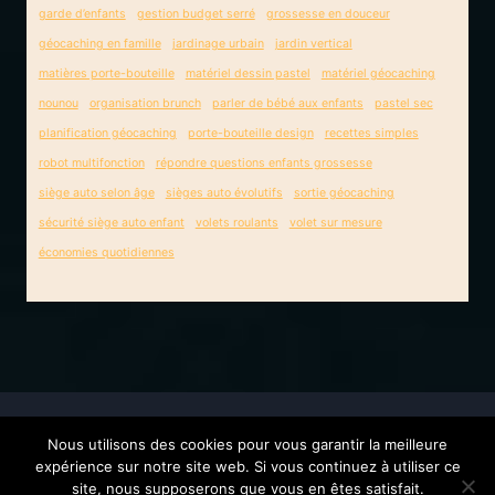
garde d’enfants
gestion budget serré
grossesse en douceur
géocaching en famille
jardinage urbain
jardin vertical
matières porte-bouteille
matériel dessin pastel
matériel géocaching
nounou
organisation brunch
parler de bébé aux enfants
pastel sec
planification géocaching
porte-bouteille design
recettes simples
robot multifonction
répondre questions enfants grossesse
siège auto selon âge
sièges auto évolutifs
sortie géocaching
sécurité siège auto enfant
volets roulants
volet sur mesure
économies quotidiennes
Nous utilisons des cookies pour vous garantir la meilleure
© 2026 La famille Tingaud -
Contact
-
Mentions
expérience sur notre site web. Si vous continuez à utiliser ce
légales
site, nous supposerons que vous en êtes satisfait.