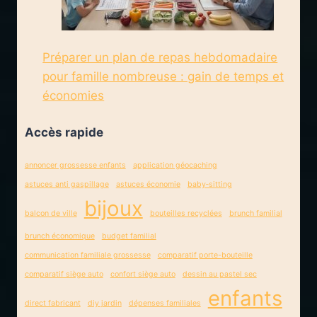
Préparer un plan de repas hebdomadaire
pour famille nombreuse : gain de temps et
économies
Accès rapide
annoncer grossesse enfants
application géocaching
astuces anti gaspillage
astuces économie
baby‑sitting
bijoux
balcon de ville
bouteilles recyclées
brunch familial
brunch économique
budget familial
communication familiale grossesse
comparatif porte-bouteille
comparatif siège auto
confort siège auto
dessin au pastel sec
enfants
direct fabricant
diy jardin
dépenses familiales