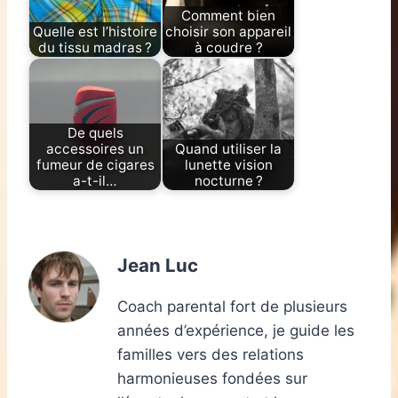
Comment bien
Quelle est l’histoire
choisir son appareil
du tissu madras ?
à coudre ?
De quels
accessoires un
Quand utiliser la
fumeur de cigares
lunette vision
a-t-il…
nocturne ?
Jean Luc
Coach parental fort de plusieurs
années d’expérience, je guide les
familles vers des relations
harmonieuses fondées sur