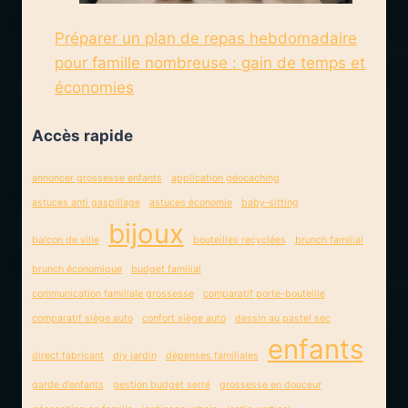
Préparer un plan de repas hebdomadaire
pour famille nombreuse : gain de temps et
économies
Accès rapide
annoncer grossesse enfants
application géocaching
astuces anti gaspillage
astuces économie
baby‑sitting
bijoux
balcon de ville
bouteilles recyclées
brunch familial
brunch économique
budget familial
communication familiale grossesse
comparatif porte-bouteille
comparatif siège auto
confort siège auto
dessin au pastel sec
enfants
direct fabricant
diy jardin
dépenses familiales
garde d’enfants
gestion budget serré
grossesse en douceur