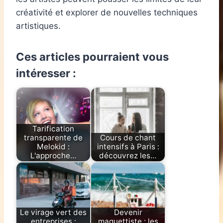
créativité et explorer de nouvelles techniques
artistiques.
Ces articles pourraient vous
intéresser :
Tarification
transparente de
Cours de chant
Melokid :
intensifs à Paris :
L'approche…
découvrez les…
Le virage vert des
Devenir
entreprises :
maquettiste : les