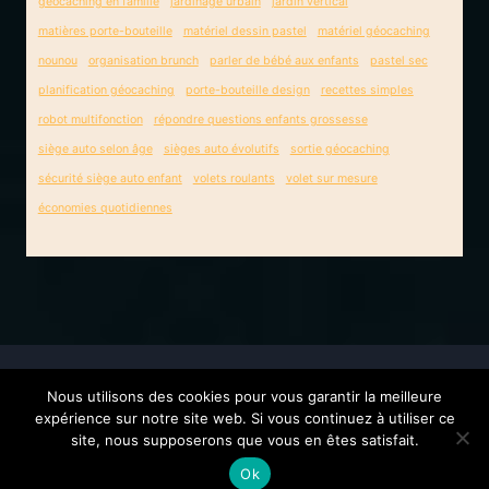
géocaching en famille
jardinage urbain
jardin vertical
matières porte-bouteille
matériel dessin pastel
matériel géocaching
nounou
organisation brunch
parler de bébé aux enfants
pastel sec
planification géocaching
porte-bouteille design
recettes simples
robot multifonction
répondre questions enfants grossesse
siège auto selon âge
sièges auto évolutifs
sortie géocaching
sécurité siège auto enfant
volets roulants
volet sur mesure
économies quotidiennes
Nous utilisons des cookies pour vous garantir la meilleure
© 2026 La famille Tingaud -
Contact
-
Mentions
expérience sur notre site web. Si vous continuez à utiliser ce
légales
site, nous supposerons que vous en êtes satisfait.
Ok