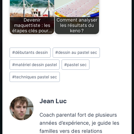
Devenir
Comment analyser
maquettiste : les
les résultats du
étapes clés pour…
keno ?
Étiquettes
#
débutants dessin
#
dessin au pastel sec
de
#
matériel dessin pastel
#
pastel sec
la
publication :
#
techniques pastel sec
Jean Luc
Coach parental fort de plusieurs
années d’expérience, je guide les
familles vers des relations